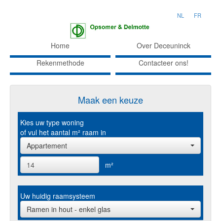
NL
FR
Home
Over Deceuninck
Rekenmethode
Contacteer ons!
Maak een keuze
Kies uw type woning
of vul het aantal m² raam in
Appartement
m²
Uw huidig raamsysteem
Ramen in hout - enkel glas