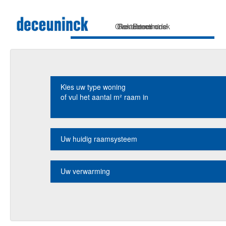
Over Deceuninck
Contacteer ons!
Rekenmethode
Home
Kies uw type woning
of vul het aantal m² raam in
Uw huidig raamsysteem
Uw verwarming